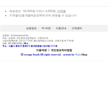
배송정보 : 50,000원 미만시 4,000원,
지역별
지역별/상품개별배송정책에 따라 변동될 수 있습니다
상점정보
PC버젼
이용안내
고객센터
상호명 : Jk International Inc.
대표 : 김경옥 | 개인정보보호책임자 : 오렌지비즈
사업자등록번호 :210-15-77546 | 통신판매업신고번호 : 강북구청 제 1794호
전화 :
02-2265-6791,
| 팩스 :
주소 : 서울시 종로구 종로6가 동대문종합시장 B동 5175호
이용약관
ㅣ
개인정보처리방침
ⓒ orange beads All right reserved.
system by
Make
Shop