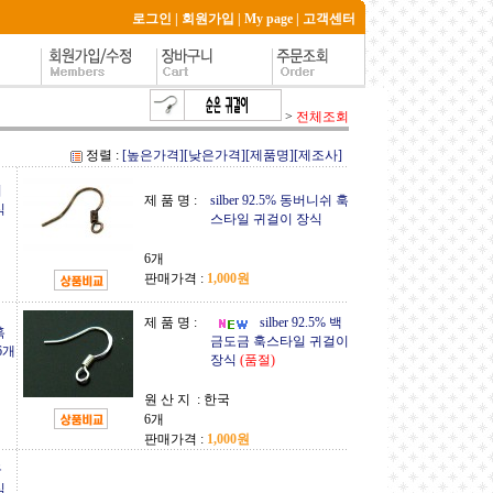
로그인
|
회원가입
|
My page
|
고객센터
>
전체조회
정렬 :
[높은가격]
[낮은가격]
[제품명]
[제조사]
쉬
제 품 명 :
silber 92.5% 동버니쉬 훅
식
스타일 귀걸이 장식
6개
판매가격 :
1,000원
제 품 명 :
silber 92.5% 백
훅
금도금 훅스타일 귀걸이
6개
장식
(품절)
원 산 지 :
한국
6개
판매가격 :
1,000원
금
식