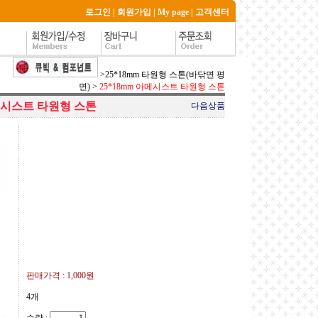
로그인
|
회원가입
|
My page
|
고객센터
>
25*18mm 타원형 스톤(바닦면 평
면)
>
25*18mm 아메시스트 타원형 스톤
아메시스트 타원형 스톤
다음상품
판매가격 :
1,000원
4개