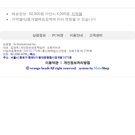
배송정보 : 50,000원 미만시 4,000원,
지역별
지역별/상품개별배송정책에 따라 변동될 수 있습니다
상점정보
PC버젼
이용안내
고객센터
상호명 : Jk International Inc.
대표 : 김경옥 | 개인정보보호책임자 : 오렌지비즈
사업자등록번호 :210-15-77546 | 통신판매업신고번호 : 강북구청 제 1794호
전화 :
02-2265-6791,
| 팩스 :
주소 : 서울시 종로구 종로6가 동대문종합시장 B동 5175호
이용약관
ㅣ
개인정보처리방침
ⓒ orange beads All right reserved.
system by
Make
Shop