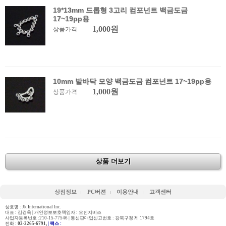
19*13mm 드롭형 3고리 컴포넌트 백금도금
17~19pp용
1,000원
상품가격
10mm 발바닥 모양 백금도금 컴포넌트 17~19pp용
1,000원
상품가격
상품 더보기
상점정보
PC버젼
이용안내
고객센터
상호명 : Jk International Inc.
대표 : 김경옥 | 개인정보보호책임자 : 오렌지비즈
사업자등록번호 :210-15-77546 | 통신판매업신고번호 : 강북구청 제 1794호
전화 :
02-2265-6791,
| 팩스 :